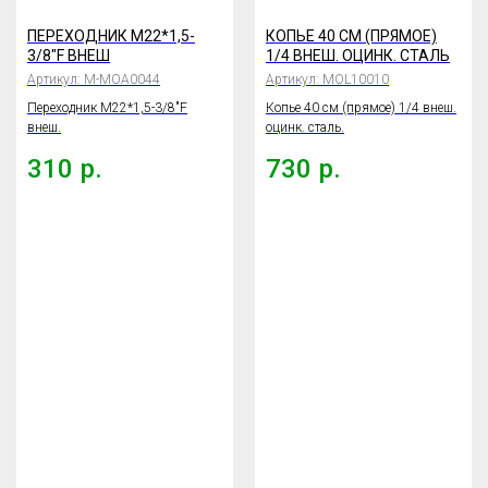
ПЕРЕХОДНИК М22*1,5-
КОПЬЕ 40 СМ (ПРЯМОЕ)
3/8"F ВНЕШ
1/4 ВНЕШ. ОЦИНК. СТАЛЬ
Артикул:
М-МОА0044
Артикул:
MOL10010
Переходник М22*1,5-3/8"F
Копье 40 см (прямое) 1/4 внеш.
внеш.
оцинк. сталь.
310
р.
730
р.