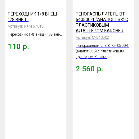
ПЕРЕХОДНИК 1/8 ВНЕШ -
ПЕНОРАСПЫЛИТЕЛЬ BT-
1/8 ВНЕШ.
540500-1 (АНАЛОГ LS3) С
ПЛАСТИКОВЫМ
Артикул:
R+M 57018
АДАПТЕРОМ KARCHER
Переходник 1/8 внеш - 1/8 внеш.
Артикул:
М-540502
110
р.
Пенораспылитель BT-540500-1
(аналог LS3) с пластиковым
адаптером Karcher
2 560
р.