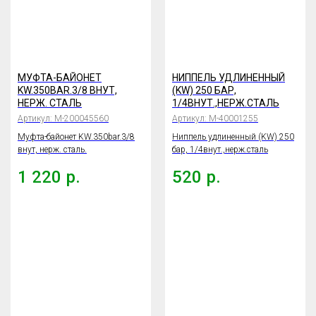
МУФТА-БАЙОНЕТ
НИППЕЛЬ УДЛИНЕННЫЙ
KW.350BAR.3/8 ВНУТ,
(KW) 250 БАР,
НЕРЖ. СТАЛЬ
1/4ВНУТ.,НЕРЖ.СТАЛЬ
Артикул:
М-200045560
Артикул:
М-40001255
Муфта-байонет KW.350bar.3/8
Ниппель удлиненный (KW) 250
внут, нерж. сталь.
бар, 1/4внут.,нерж.сталь
1 220
р.
520
р.