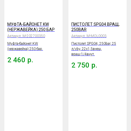
МУФТА-БАЙОНЕТ KW
ПИСТОЛЕТ SPG04 ВРАЩ,
(НЕРЖАВЕЙКА) 250 БАР
250BAR
Артикул:
М-202700350
Артикул:
M-MOL0003
Муфта-байонет KW
Пистолет SPG04, 250bar, 25
(нержавейка) 250 бар.
л/vby, 22х1,5внеш,
вращ-1/4внут.
2 460
р.
2 750
р.