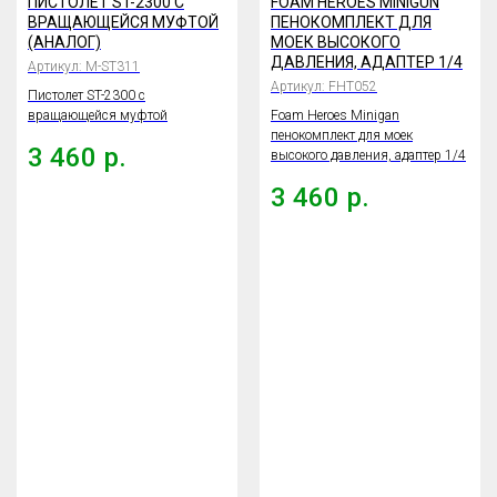
ПИСТОЛЕТ ST-2300 С
FOAM HEROES MINIGUN
ВРАЩАЮЩЕЙСЯ МУФТОЙ
ПЕНОКОМПЛЕКТ ДЛЯ
(АНАЛОГ)
МОЕК ВЫСОКОГО
ДАВЛЕНИЯ, АДАПТЕР 1/4
Артикул:
M-ST311
Артикул:
FHT052
Пистолет ST-2300 с
вращающейся муфтой
Foam Heroes Minigan
пенокомплект для моек
3 460
р.
высокого давления, адаптер 1/4
3 460
р.