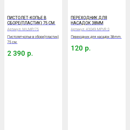
ПИСТОЛЕТ-КОПЬЕ В
ПЕРЕХОДНИК ДЛЯ
СБОРЕ(ПЛАСТИК) 75 СМ.
НАСАДОК 38MM
Артикул:
M-LMP/75
Артикул:
43049 MPVR S
Пистолет-копье в сборе(пластик)
Переходник для насадок 38mm.
75 см.
120
р.
2 390
р.