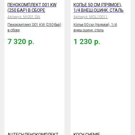
ПЕНОКОМПЛЕКТ 001 KW
КОПЬЕ 50 СМ (ПРЯМОЕ),
(250 БАР) В СБОРЕ
1/4 ВНЕШ.ОЦИНК. СТАЛЬ
Артикул:
M-001 SW
Артикул:
MOL10011
Пенокомплект 001 KW (250 бар)
Копье 50 см (прямое), 1/4
в сборе
внеш.оцинк. сталь
7 320
р.
1 230
р.
AUTECH ПЕНОКОМПЛЕКТ
KOCH CHEMIE