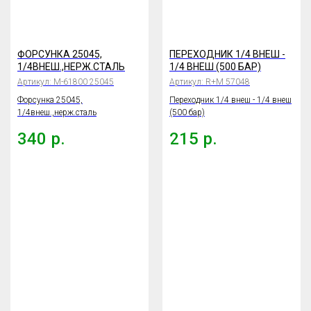
ФОРСУНКА 25045,
ПЕРЕХОДНИК 1/4 ВНЕШ -
1/4ВНЕШ.,НЕРЖ.СТАЛЬ
1/4 ВНЕШ (500 БАР)
Артикул:
М-61800 25045
Артикул:
R+M 57048
Форсунка 25045,
Переходник 1/4 внеш - 1/4 внеш
1/4внеш.,нерж.сталь
(500 бар)
340
р.
215
р.