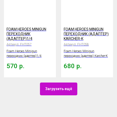
FOAM HEROES MINIGUN
FOAM HEROES MINIGUN
ПЕРЕХОДНИК
ПЕРЕХОДНИК (АДАПТЕР)
(АДАПТЕР)1/4
KARCHER-K
Артикул:
FHT057
Артикул:
FHT058
Foam Heroes Minigun
Foam Heroes Minigun
переходник (адаптер)1/4
переходник (адаптер) Karcher-K
570
р.
680
р.
Загрузить ещё