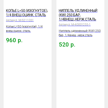
КОПЬЕ L=50 (ИЗОГНУТОЕ),
НИППЕЛЬ УДЛИНЕННЫЙ
1/4 ВНЕШ.ОЦИНК. СТАЛЬ
(KW) 250 БАР,
1/4ВНЕШ.,НЕРЖ.СТАЛЬ
Артикул:
M-5211031
Артикул:
М-40001255-1
Копье L=50 (изогнутое), 1/4
внеш.оцинк. сталь.
Ниппель удлиненный (KW) 250
бар, 1/4внеш.,нерж.сталь
960
р.
520
р.