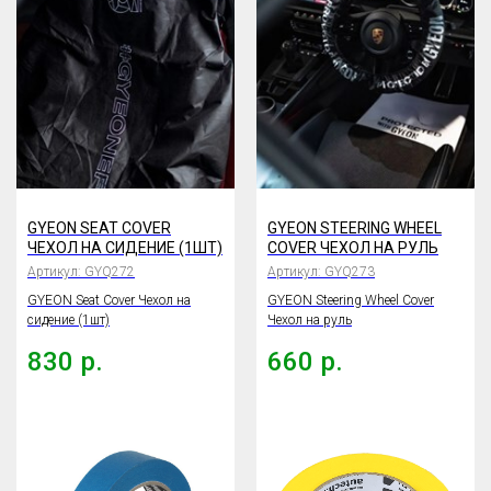
GYEON SEAT COVER
GYEON STEERING WHEEL
ЧЕХОЛ НА СИДЕНИЕ (1ШТ)
COVER ЧЕХОЛ НА РУЛЬ
Артикул:
GYQ272
Артикул:
GYQ273
GYEON Seat Cover Чехол на
GYEON Steering Wheel Cover
сидение (1шт)
Чехол на руль
830
р.
660
р.