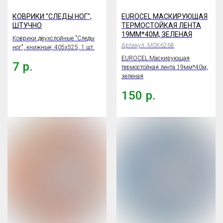
КОВРИКИ "СЛЕДЫ НОГ",
EUROCEL МАСКИРУЮЩАЯ
ШТУЧНО
ТЕРМОСТОЙКАЯ ЛЕНТА
19ММ*40М, ЗЕЛЕНАЯ
Коврики двухслойные "Следы
Артикул:
MSK6268
ног", книжные, 405х525, 1 шт.
EUROCEL Маскирующая
7
р.
термостойкая лента 19мм*40м,
зеленая
150
р.