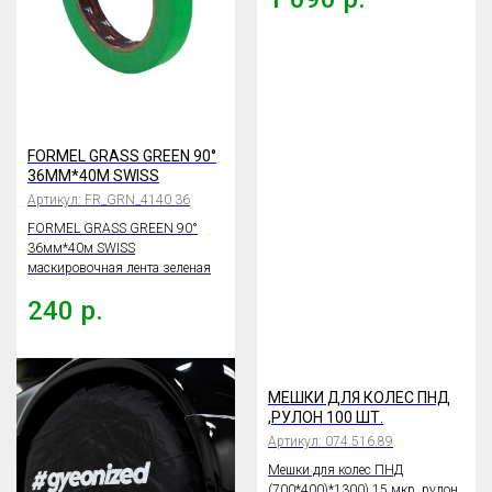
FORMEL GRASS GREEN 90°
36ММ*40М SWISS
Артикул:
FR_GRN_4140 36
FORMEL GRASS GREEN 90°
36мм*40м SWISS
маскировочная лента зеленая
240
р.
МЕШКИ ДЛЯ КОЛЕС ПНД
,РУЛОН 100 ШТ.
Артикул:
074.516.89
Мешки для колес ПНД
(700*400)*1300) 15 мкр, рулон