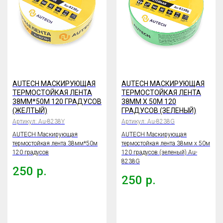
AUTECH МАСКИРУЮЩАЯ
AUTECH МАСКИРУЮЩАЯ
ТЕРМОСТОЙКАЯ ЛЕНТА
ТЕРМОСТОЙКАЯ ЛЕНТА
38ММ*50М 120 ГРАДУСОВ
38ММ X 50М 120
(ЖЕЛТЫЙ)
ГРАДУСОВ (ЗЕЛЕНЫЙ)
Артикул:
Au-8238Y
Артикул:
Au-8238G
AUTECH Маскирующая
AUTECH Маскирующая
термостойкая лента 38мм*50м
термостойкая лента 38мм x 50м
120 градусов
120 градусов (зеленый) Au-
8238G
250
р.
250
р.