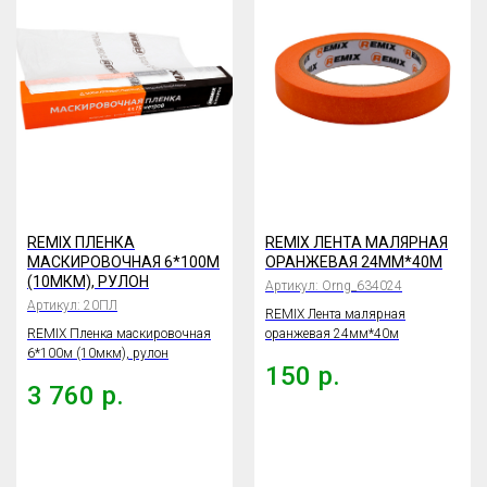
REMIX ПЛЕНКА
REMIX ЛЕНТА МАЛЯРНАЯ
МАСКИРОВОЧНАЯ 6*100М
ОРАНЖЕВАЯ 24ММ*40М
(10МКМ), РУЛОН
Артикул:
Orng_634024
Артикул:
20ПЛ
REMIX Лента малярная
REMIX Пленка маскировочная
оранжевая 24мм*40м
6*100м (10мкм), рулон
150
р.
3 760
р.