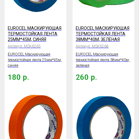
EUROCEL МАСКИРУЮЩАЯ
EUROCEL МАСКИРУЮЩАЯ
ТЕРМОСТОЙКАЯ ЛЕНТА
ТЕРМОСТОЙКАЯ ЛЕНТА
25ММ*45М, СИНЯЯ
38ММ*40М, ЗЕЛЕНАЯ
Артикул:
MSK6265
Артикул:
MSK6268
EUROCEL Маскирующая
EUROCEL Маскирующая
термостойкая лента 25мм*45м,
термостойкая лента 38мм*40м,
синяя
зеленая
180
р.
260
р.