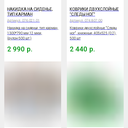
НАКИДКА НА СИДЕНЬЕ,
КОВРИКИ ДВУХСЛОЙНЫЕ
ТИП КАРМАН
"СЛЕДЫ НОГ"
Артикул:
076.021.01
Артикул:
074.807.00
Накидка на сиденье, тип карман,
Коврики двухслойные "Следы
1300*790 мм,12 мкм,
ног", книжные, 405х525 (0.2),
(рулон-500 шт.)
500 шт
2 990
р.
2 440
р.