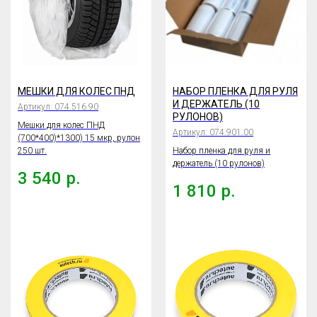
МЕШКИ ДЛЯ КОЛЕС ПНД
НАБОР ПЛЕНКА ДЛЯ РУЛЯ
И ДЕРЖАТЕЛЬ (10
Артикул:
074.516.90
РУЛОНОВ)
Мешки для колес ПНД
Артикул:
074.901.00
(700*400)*1300) 15 мкр, рулон
250 шт.
Набор пленка для руля и
держатель (10 рулонов)
3 540
р.
1 810
р.