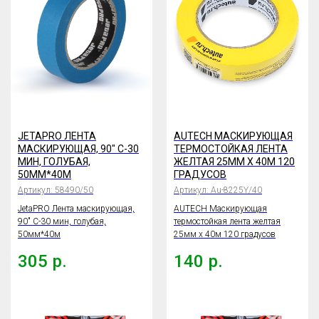
JETAPRO ЛЕНТА
AUTECH МАСКИРУЮЩАЯ
МАСКИРУЮЩАЯ, 90" С-30
ТЕРМОСТОЙКАЯ ЛЕНТА
МИН, ГОЛУБАЯ,
ЖЕЛТАЯ 25ММ X 40М 120
50ММ*40М
ГРАДУСОВ
Артикул:
58490/50
Артикул:
Au-8225Y/40
JetaPRO Лента маскирующая,
AUTECH Маскирующая
90" С-30 мин, голубая,
термостойкая лента желтая
50мм*40м
25мм x 40м 120 градусов
305
р.
140
р.