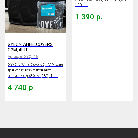
100 шт.
1 390
р.
GYEON WHEELCOVERS
Q2M, 4ШТ
Артикул:
GYQ546
GYEON WheelCovers Q2M Чехлы
для колес всех типов авто
защитные до 80см (28"), 4шт.
4 740
р.