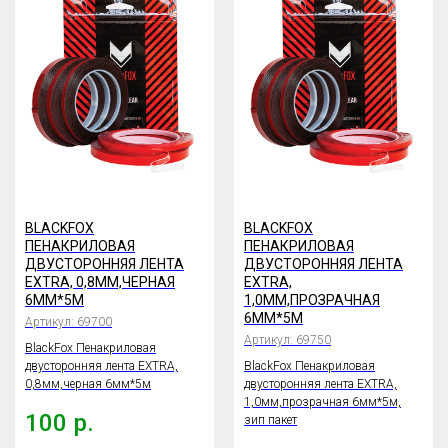
BLACKFOX
BLACKFOX
ПЕНАКРИЛОВАЯ
ПЕНАКРИЛОВАЯ
ДВУСТОРОННЯЯ ЛЕНТА
ДВУСТОРОННЯЯ ЛЕНТА
EXTRA, 0,8ММ,ЧЕРНАЯ
EXTRA,
6ММ*5М
1,0ММ,ПРОЗРАЧНАЯ
6ММ*5М
Артикул:
69700
Артикул:
69750
BlackFox Пенакриловая
двусторонняя лента EXTRA,
BlackFox Пенакриловая
0,8мм,черная 6мм*5м
двусторонняя лента EXTRA,
1,0мм,прозрачная 6мм*5м,
100
р.
зип пакет