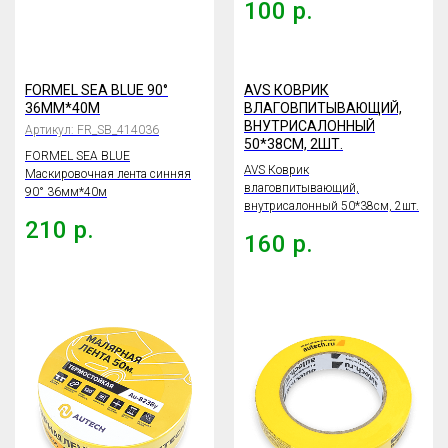
100
р.
FORMEL SEA BLUE 90°
AVS КОВРИК
36ММ*40М
ВЛАГОВПИТЫВАЮЩИЙ,
ВНУТРИСАЛОННЫЙ
Артикул:
FR_SB_414036
50*38СМ, 2ШТ.
FORMEL SEA BLUE
AVS Коврик
Маскировочная лента синняя
влаговпитывающий,
90° 36мм*40м
внутрисалонный 50*38см, 2шт.
210
р.
160
р.