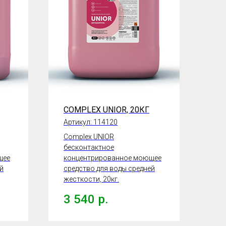
COMPLEX UNIOR, 20КГ
Артикул:
114120
Complex UNIOR
бесконтактное
щее
концентрированное моющее
й
средство для воды средней
жесткости, 20кг.
3 540
р.