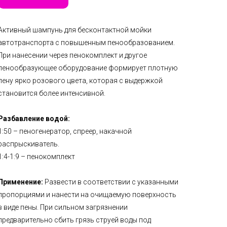
Активный шампунь для бесконтактной мойки
автотранспорта с повышенным пенообразованием.
При нанесении через пенокомплект и другое
пенообразующее оборудование формирует плотную
пену ярко розового цвета, которая с выдержкой
становится более интенсивной.
Разбавление водой:
1:50 – пеногенератор, спреер, накачной
распрыскиватель.
1:4-1:9 – пенокомплект
Применение:
Развести в соответствии с указанными
пропорциями и нанести на очищаемую поверхность
в виде пены. При сильном загрязнении
предварительно сбить грязь струей воды под