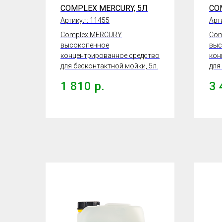
COMPLEX MERCURY, 5Л
CO
Артикул:
11455
Арт
Complex MERCURY
Com
высокопенное
выс
концентрированное средство
кон
для бесконтактной мойки, 5л.
для
1 810
р.
3 