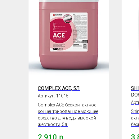
COMPLEX ACE, 5Л
SH
DO
Артикул:
11015
Арт
Complex ACE бесконтактное
концентрированное моющее
Shi
средство для воды высокой
акт
жесткости, 5л.
бес
2 910
р.
3 