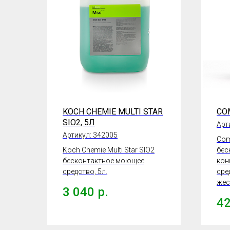
KOCH CHEMIE MULTI STAR
CO
SIO2, 5Л
Арт
Артикул:
342005
Com
Koch Chemie Multi Star SIO2
бес
бесконтактное моющее
кон
средство, 5л.
сре
жес
3 040
р.
4