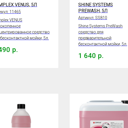
MPLEX VENUS, 5Л
SHINE SYSTEMS
PREWASH, 5Л
икул:
11465
Артикул:
SS810
plex VENUS
окопенное
Shine Systems PreWash
центрированное средство
средство для
 бесконтактной мойки, 5л.
предварительной
бесконтактной мойки, 5л.
490
р.
1 640
р.