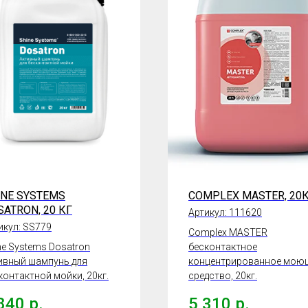
INE SYSTEMS
COMPLEX MASTER, 20
SATRON, 20 КГ
Артикул:
111620
икул:
SS779
Complex MASTER
ne Systems Dosatron
бесконтактное
ивный шампунь для
концентрированное мою
контактной мойки, 20кг.
средство, 20кг.
840
р.
5 310
р.