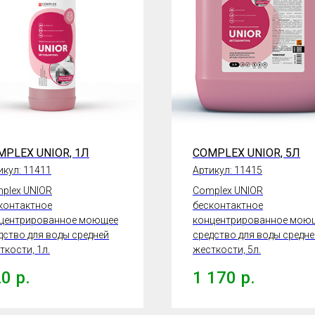
MPLEX UNIOR, 1Л
COMPLEX UNIOR, 5Л
икул:
11411
Артикул:
11415
plex UNIOR
Complex UNIOR
контактное
бесконтактное
центрированное моющее
концентрированное мою
дство для воды средней
средство для воды средне
ткости, 1л.
жесткости, 5л.
20
р.
1 170
р.