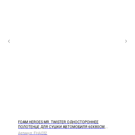
FOAM HEROES MR. TWISTER ОДНОСТОРОННЕЕ
ПОЛОТЕНЦЕ ДЛЯ СУШКИ АВТОМОБИЛЯ 60Х80СМ,
1000Г/М2 (ВЫВЕЛИ)
Артикул:
FHA032