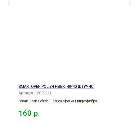
SMARTOPEN POLISH FIBER, 40*40 ШТУЧНО
Артикул:
160322/1
SmartOpen Polish Fiber салфетка микрофибра
ультрамягкая 350г/м 3шт., 40*40см. ШТУЧНО
160
р.