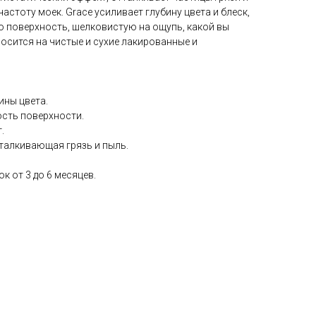
частоту моек. Grace усиливает глубину цвета и блеск,
 поверхность, шелковистую на ощупь, какой вы
носится на чистые и сухие лакированные и
ины цвета.
ость поверхности.
.
талкивающая грязь и пыль.
к от 3 до 6 месяцев.