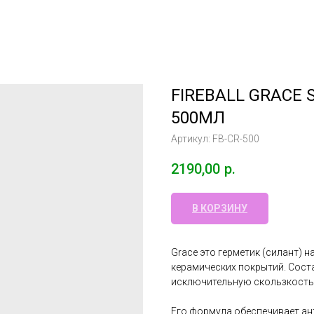
FIREBALL GRACE 
500МЛ
Артикул:
FB-CR-500
2190,00
р.
В КОРЗИНУ
Grace это герметик (силант) н
керамических покрытий. Сост
исключительную скользкост
Его формула обеспечивает ан