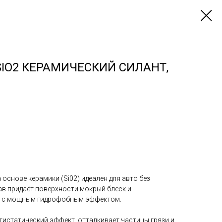
SIO2 КЕРАМИЧЕСКИЙ СИЛАНТ,
а основе керамики (Si02) идеален для авто без
ав придаёт поверхности мокрый блеск и
ь с мощным гидрофобным эффектом.
тистатический эффект, отталкивает частицы грязи и