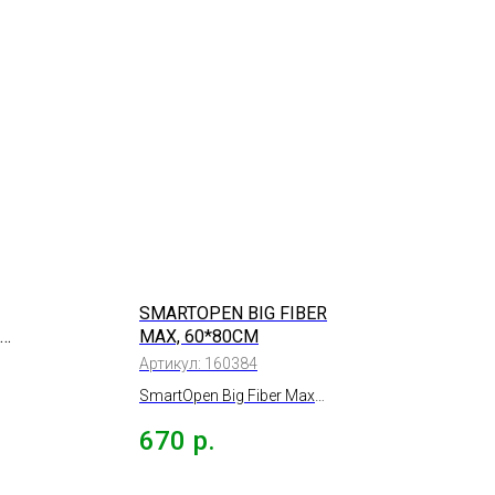
SMARTOPEN BIG FIBER
MAX, 60*80СМ
Артикул:
160384
SmartOpen Big Fiber Max
тно
салфетка микрофибра для
670
р.
сушки автомобиля 510г/м,
60*80см.