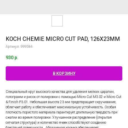
KOCH CHEMIE MICRO CUT PAD, 126Х23ММ
Артикул:
999584
930
р.
В КОРЗИНУ
Специальный круг высокого качества для удаления мелких царапин,
голограмм и рисок от полировки с помощью Micro Cut M3.02 и Micro Cut
& Finish P3.01. Небольшая высота 23 мм предотвращает скручивание,
облегчает работу и обеспечивает максимальную устойчивость. Особая
плотность пористого материала гарантирует длительную твердость при
сжатии во время полировки. Улучшенное распределение (открытая
сетчатая структура) и количество ячеек способствуют созданию
блестящей поверхности . Абразивная кромка обеспечивает