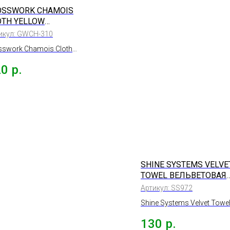
OSSWORK CHAMOIS
OTH YELLOW
КУСТВЕННАЯ ЗАМША,
икул:
GWCH-310
ЛТАЯ, 50X45CM,
sswork Chamois Cloth
0GSM
low Искуственная замша,
20
р.
тая, 50x45cm, 300gsm
SHINE SYSTEMS VELVE
TOWEL ВЕЛЬВЕТОВАЯ
МИКРОФИБРА БЕЗ
Артикул:
SS972
ОВЕРЛОКА 40*40СМ
Shine Systems Velvet Towe
вельветовая микрофибра
130
р.
оверлока 40*40см