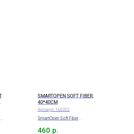
T
SMARTOPEN SOFT FIBER,
40*40СМ
Артикул:
160302
l
SmartOpen Soft Fiber
 без
салфетка микрофибра
460
р.
супермягкая 2шт., 40*40см.