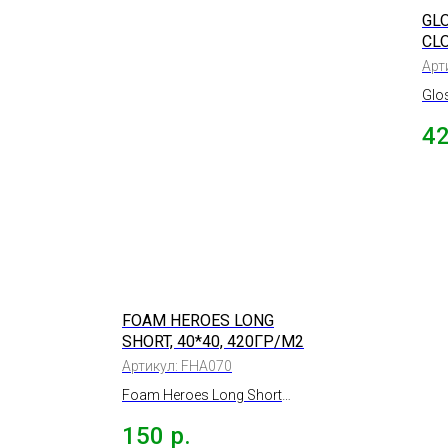
GL
CL
ИС
Арт
ЖЕ
Glo
30
Yel
4
жел
FOAM HEROES LONG
SHORT, 40*40, 420ГР/М2
Артикул:
FHA070
Foam Heroes Long Short
Универсальная
150
р.
разносторонняя