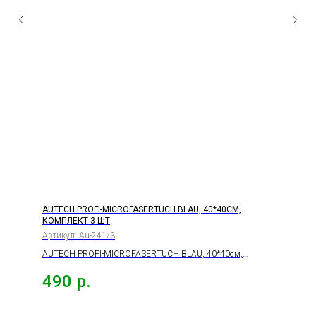
AUTECH PROFI-MICROFASERTUCH BLAU, 40*40СМ,
КОМПЛЕКТ 3 ШТ
Артикул:
Au-241/3
AUTECH PROFI-MICROFASERTUCH BLAU, 40*40см,
комплект 3 шт
490
р.