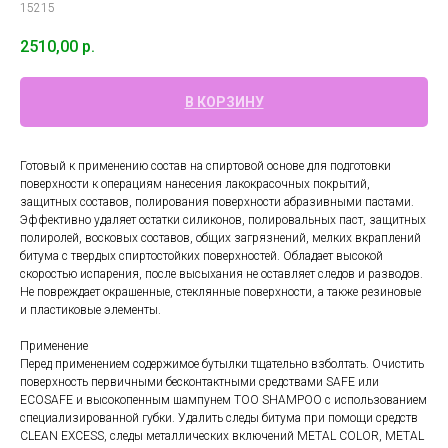
15215
2510,00
р.
В КОРЗИНУ
Готовый к применению состав на спиртовой основе для подготовки
поверхности к операциям нанесения лакокрасочных покрытий,
защитных составов, полирования поверхности абразивными пастами.
Эффективно удаляет остатки силиконов, полировальных паст, защитных
полиролей, восковых составов, общих загрязнений, мелких вкраплений
битума с твердых спиртостойких поверхностей. Обладает высокой
скоростью испарения, после высыхания не оставляет следов и разводов.
Не повреждает окрашенные, стеклянные поверхности, а также резиновые
и пластиковые элементы.
Применение
Перед применением содержимое бутылки тщательно взболтать. Очистить
поверхность первичными бесконтактными средствами SAFE или
ECOSAFE и высокопенным шампунем TOO SHAMPOO с использованием
специализированной губки. Удалить следы битума при помощи средств
CLEAN EXCESS, следы металлических включений METAL COLOR, METAL