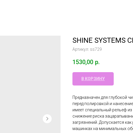
SHINE SYSTEMS C
Артикул:
ss729
1530,00
р.
В КОРЗИНУ
Предназначен для глубокой ч
перед полировкой и нанесени
имеет специальный рельеф из
снижение риска зацарапыван
загрязнений. Допускается как
машинках на минимальных об