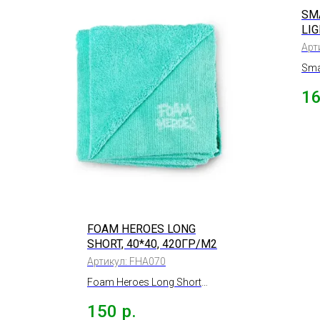
SM
LI
АК
Арт
Smar
сал
1
суп
FOAM HEROES LONG
SHORT, 40*40, 420ГР/М2
Артикул:
FHA070
Foam Heroes Long Short
Универсальная
150
р.
разносторонняя