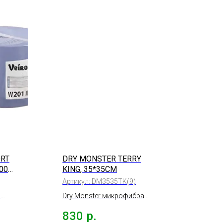
RT
DRY MONSTER TERRY
00
KING, 35*35СМ
Артикул:
DM3535TK(9)
o
Dry Monster микрофибра
универсальная Terry King, к-т
830
р.
9шт., 35*35см.