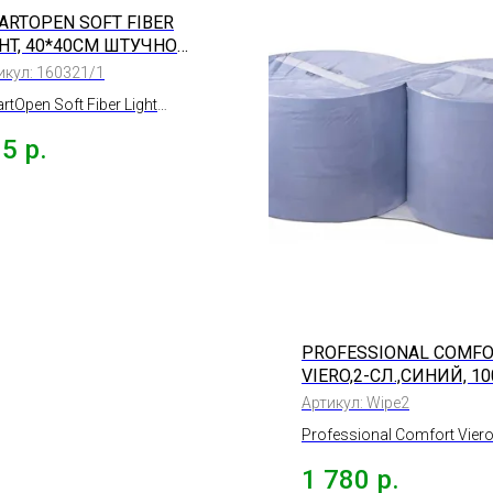
ARTOPEN SOFT FIBER
GHT, 40*40СМ ШТУЧНО
ЦИЯ
икул:
160321/1
tOpen Soft Fiber Light
фетка микрофибра
65
р.
ермягкая 340гр, 40*40см
PROFESSIONAL COMFO
VIERO,2-СЛ.,СИНИЙ, 10
ЛИСТОВ
Артикул:
Wipe2
Professional Comfort Vier
протирочный материал,2-
1 780
р.
сл.,33х35см, синий, 1000