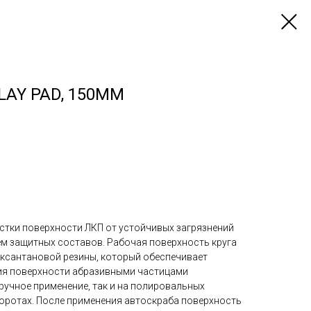
LAY PAD, 150ММ
истки поверхности ЛКП от устойчивых загрязнений
ем защитных составов. Рабочая поверхность круга
 ксантановой резины, который обеспечивает
ия поверхности абразивными частицами
 ручное применение, так и на полировальных
оротах. После применения автоскраба поверхность