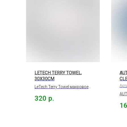
LETECH TERRY TOWEL,
AU
30Х30СМ
CL
60
Арт
LeTech Terry Towel махровое
полотенце, 30х30см.
AUT
320
р.
TOW
1
про
син