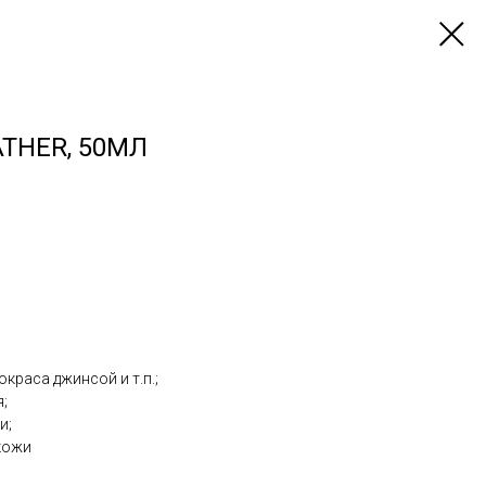
THER, 50МЛ
краса джинсой и т.п.;
;
и;
кожи