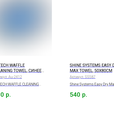
TECH WAFFLE
SHINE SYSTEMS EASY 
EANING TOWEL, СИНЕЕ,
MAX TOWEL, 50Х80СМ
*40СМ
икул:
Au-2412
Артикул:
SS587
ECH WAFFLE CLEANING
Shine Systems Easy Dry M
EL, полотенце для
Towel супервпитывающа
60
р.
540
р.
тирки оверлоченное
микрофибра для сушки
ее, 310гр., 60*40см
кузова, 50х80см.