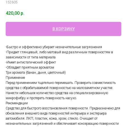
152605
420,00
р.
В КОРЗИНУ
-Быстро и эффективно убирает незначительные загрязнения
-Придает глянцевый, либо матовый вид различным поверхностям в
зависимости от типа материала
-Имеет антистатический эффект
-Обладает приятным ароматом
Три аромата (банан, дыня, цветочный)
Применение
Перед применением тщательно перемешать. Проверить совместимость
средства с обрабатываемой поверхностью на малозаметном участке.
Нанести небольшое количество средства на специализированную
микрофибру и протереть поверхность насухо.
Рекомендации
Средство для быстрого восстановления поверхности. Предназначено для
обновления внешнего вида поверхностей интерьера и экстерьера
автомобиля: ЛКП, пластик, кожа, хром, стекло. Очищает от
незначительных загрязнений и обеспечивает консервацию поверхности