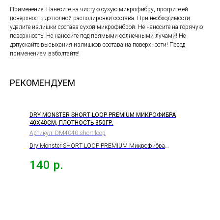
Применение: Нанесите на чистую сухую микрофибру, протрите ей
поверхность до полной располировки состава. При необходимости
удалите излишки состава сухой микрофиброй. Не наносите на горячую
поверхность! Не наносите под прямыми солнечными лучами! Не
допускайте высыхания излишков состава на поверхности! Перед
применением взболтайте!
РЕКОМЕНДУЕМ
DRY MONSTER SHORT LOOP PREMIUM МИКРОФИБРА
40Х40СМ, ПЛОТНОСТЬ 350ГР.
Артикул:
DM4040 short loop
Dry Monster SHORT LOOP PREMIUM Микрофибра
40х40см, плотность 350гр.
140
р.