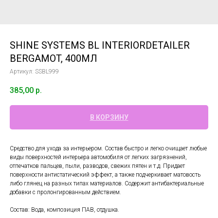
SHINE SYSTEMS BL INTERIORDETAILER
BERGAMOT, 400МЛ
Артикул:
SSBL999
385,00
р.
В КОРЗИНУ
Средство для ухода за интерьером. Состав быстро и легко очищает любые
виды поверхностей интерьера автомобиля от легких загрязнений,
отпечатков пальцев, пыли, разводов, свежих пятен и т.д. Придает
поверхности антистатический эффект, а также подчеркивает матовость
либо глянец на разных типах материалов. Содержит антибактериальные
добавки с пролонгированным действием.
Состав: Вода, композиция ПАВ, отдушка.