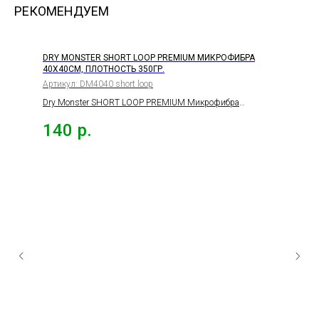
РЕКОМЕНДУЕМ
DRY MONSTER SHORT LOOP PREMIUM МИКРОФИБРА
40Х40СМ, ПЛОТНОСТЬ 350ГР.
Артикул:
DM4040 short loop
Dry Monster SHORT LOOP PREMIUM Микрофибра
40х40см, плотность 350гр.
140
р.