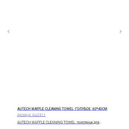
AUTECH WAFFLE CLEANING TOWEL, ГОЛУБОЕ, 60*40СМ
Артикул:
Au-2411
AUTECH WAFFLE CLEANING TOWEL, полотенце для
протирки оверлоченное голубое, 310гр., 60*40см