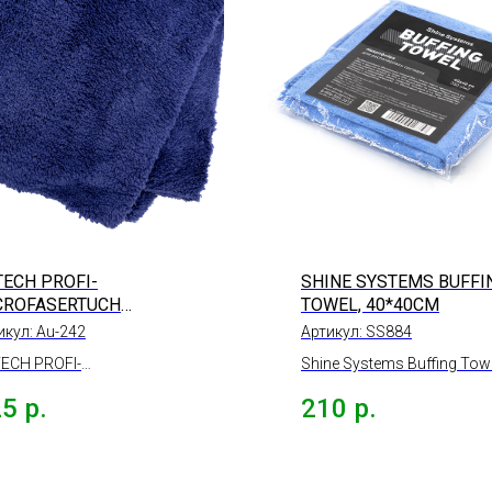
TECH PROFI-
SHINE SYSTEMS BUFFI
CROFASERTUCH
TOWEL, 40*40СМ
РПУРНАЯ, 40*40СМ
икул:
Au-242
Артикул:
SS884
ECH PROFI-
Shine Systems Buffing Tow
ROFASERTUCH
микрофибра для
25
р.
210
р.
рофибра салфетка
располировки составов,
пурная, 430гр/м2,
40*40см
40см.