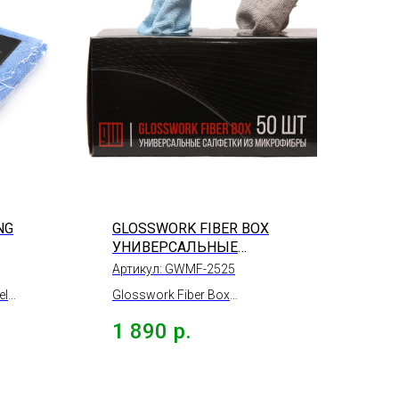
NG
GLOSSWORK FIBER BOX
УНИВЕРСАЛЬНЫЕ
САЛФЕТКИ ИЗ
Артикул:
GWMF-2525
МИКРОФИБРЫ, 50 ШТ
el
Glosswork Fiber Box
Универсальные салфетки из
1 890
р.
микрофибры, 50 шт