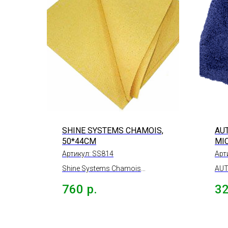
SHINE SYSTEMS CHAMOIS,
AU
50*44СМ
MI
ПУ
Артикул:
SS814
Арт
Shine Systems Chamois
AUT
искусственная замша для
MIC
760
р.
3
сушки автомобиля, 50*44см.
мик
пур
40*