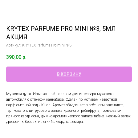
KRYTEX PARFUME PRO MINI №3, 5МЛ
АКЦИЯ
Артикул:
KRYTEX Parfume Pro mini №3
390,00
р.
В КОРЗИНУ
Мужская душа. Изысканный парфюм для интерьера мужского
автомобиля c оттенком каннабиса. Сделан по мотивам известной
парфюмерной воды Kilian. Аромат объединяет в себе ноты эвкалипта,
терпковатого цитрусового запаха красного грейпфрута, горьковато-
пряного кардамона, дымно-ароматического запаха табака, нежный запах
древесины березы и легкий аккорд кашемира.