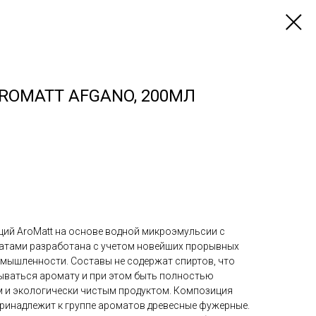
AROMATT AFGANO, 200МЛ
ий AroMatt на основе водной микроэмульсии с
тами разработана с учетом новейших прорывных
мышленности. Составы не содержат спиртов, что
ываться аромату и при этом быть полностью
 и экологически чистым продуктом. Композиция
 принадлежит к группе ароматов древесные фужерные.