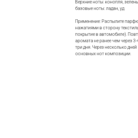
Верхние ноты: конопля, зелень
базовые ноты: ладан, уд.
Применение: Распылите парфю
нажатиями в сторону текстил
покрытие в автомобиле). Пов
аромата не ранее чем через 3-
три дня. Через несколько дне
основных нот композиции.