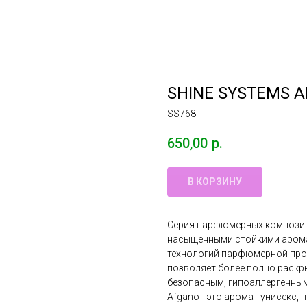
SHINE SYSTEMS 
SS768
650,00
р.
В КОРЗИНУ
Серия парфюмерных композиц
насыщенными стойкими арома
технологий парфюмерной про
позволяет более полно раскр
безопасным, гипоаллергенным
Afgano - это аромат унисекс,