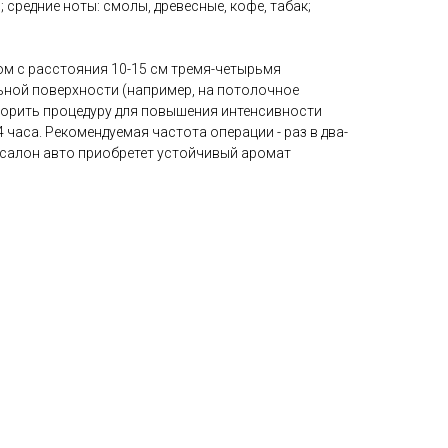
; средние ноты: смолы, древесные, кофе, табак;
м с расстояния 10-15 см тремя-четырьмя
ьной поверхности (например, на потолочное
торить процедуру для повышения интенсивности
4 часа. Рекомендуемая частота операции - раз в два-
й салон авто приобретет устойчивый аромат