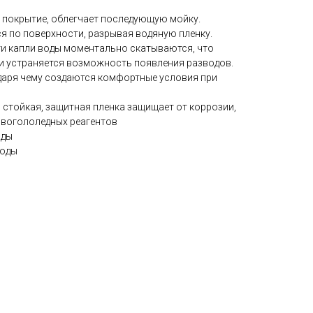
 покрытие, облегчает последующую мойку.
я по поверхности, разрывая водяную пленку.
и капли воды моментально скатываются, что
 и устраняется возможность появления разводов.
одаря чему создаются комфортные условия при
 стойкая, защитная пленка защищает от коррозии,
ивогололедных реагентов
оды
воды