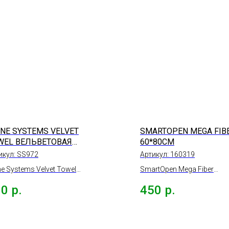
INE SYSTEMS VELVET
SMARTOPEN MEGA FIBE
WEL ВЕЛЬВЕТОВАЯ
60*80СМ
КРОФИБРА БЕЗ
икул:
SS972
Артикул:
160319
ЕРЛОКА 40*40СМ
ne Systems Velvet Towel
SmartOpen Mega Fiber
ьветовая микрофибра без
ультрамягкое полотенце 
30
р.
450
р.
рлока 40*40см
сушки автомобиля, 60*80