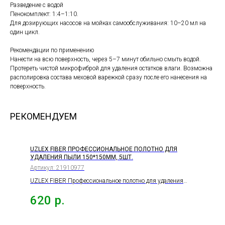
Разведение с водой
Пенокомплект: 1:4–1:10.
Для дозирующих насосов на мойках самообслуживания: 10–20 мл на
один цикл.
Рекомендации по применению
Нанести на всю поверхность, через 5–7 минут обильно смыть водой.
Протереть чистой микрофиброй для удаления остатков влаги. Возможна
располировка состава меховой варежкой сразу после его нанесения на
поверхность.
РЕКОМЕНДУЕМ
UZLEX FIBER ПРОФЕССИОНАЛЬНОЕ ПОЛОТНО ДЛЯ
УДАЛЕНИЯ ПЫЛИ 150*150ММ, 5ШТ.
Артикул:
21910977
UZLEX FIBER Профессиональное полотно для удаления
пыли 150*150мм, 5шт.
620
р.