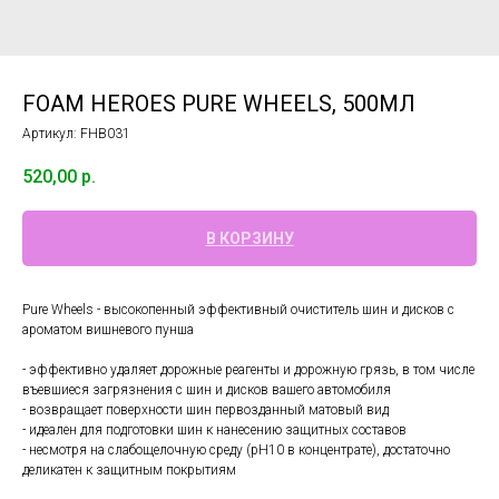
FOAM HEROES PURE WHEELS, 500МЛ
Артикул:
FHB031
520,00
р.
В КОРЗИНУ
Pure Wheels - высокопенный эффективный очиститель шин и дисков с
ароматом вишневого пунша
- эффективно удаляет дорожные реагенты и дорожную грязь, в том числе
въевшиеся загрязнения с шин и дисков вашего автомобиля
- возвращает поверхности шин первозданный матовый вид
- идеален для подготовки шин к нанесению защитных составов
- несмотря на слабощелочную среду (рН10 в концентрате), достаточно
деликатен к защитным покрытиям