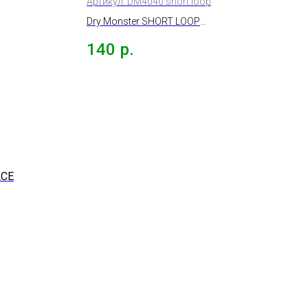
Артикул:
DM4040 short loop
ПЛОТНОСТЬ 350ГР.
Dry Monster SHORT LOOP
PREMIUM Микрофибра
140
р.
40х40см, плотность 350гр.
ACE
ШКИ
Г/М
ва,