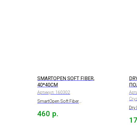
SMARTOPEN SOFT FIBER,
DR
40*40СМ
ПО
CR
Артикул:
160302
Арт
(П
Crys
SmartOpen Soft Fiber
35
салфетка микрофибра
Dry
460
р.
супермягкая 2шт., 40*40см.
CRY
1
35х