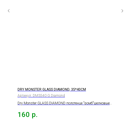
DRY MONSTER GLASS DIAMOND, 35*40СМ
Артикул:
DM3540 G Diamond
Dry Monster GLASS DIAMOND полотенце "ромб"шелковые
нити", плотность 280 гр., 35*40см.
160
р.