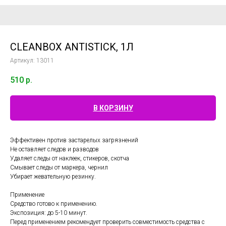
CLEANBOX ANTISTICK, 1Л
Артикул:
13011
510
р.
В КОРЗИНУ
Эффективен против застарелых загрязнений
Не оставляет следов и разводов
Удаляет следы от наклеек, стикеров, скотча
Смывает следы от маркера, чернил
Убирает жевательную резинку.
Применение
Средство готово к применению.
Экспозиция: до 5-10 минут.
Перед применением рекомендует проверить совместимость средства с