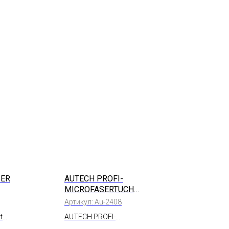
BER
AUTECH PROFI-
MICROFASERTUCH
ГОЛУБАЯ РУЛОН 50 ШТ.,
Артикул:
Au-2408
25*25СМ
t
AUTECH PROFI-
MICROFASERTUCH