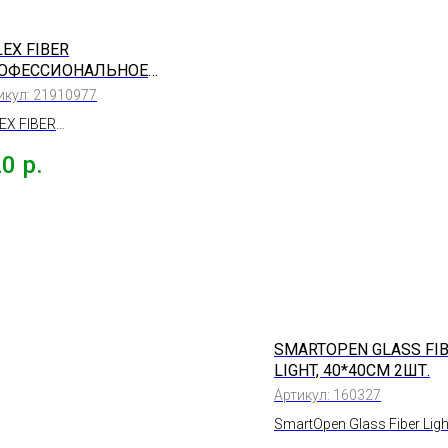
EX FIBER
ОФЕССИОНАЛЬНОЕ
ЛОТНО ДЛЯ
икул:
21910977
АЛЕНИЯ ПЫЛИ
EX FIBER
0*150ММ, 5ШТ.
фессиональное полотно
20
р.
 удаления пыли
*150мм, 5шт.
SMARTOPEN GLASS FI
LIGHT, 40*40СМ 2ШТ.
Артикул:
160327
SmartOpen Glass Fiber Ligh
Салфетка для стеклянных