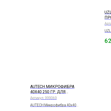
UZL
ПР
ПО
Арт
УД
UZL
15
Про
6
для
150
AUTECH МИКРОФИБРА
40Х40 250 ГР. ДЛЯ
НАНЕСЕНИЯ СОСТАВОВ
Артикул:
999069
100% ПОЛИЭСТЕР
AUTECH Микрофибра 40х40
250 гр. для нанесения