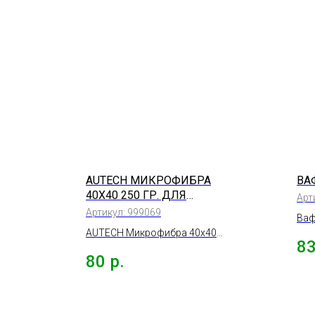
AUTECH МИКРОФИБРА
ВА
40Х40 250 ГР. ДЛЯ
Арт
НАНЕСЕНИЯ СОСТАВОВ
Артикул:
999069
Ваф
100% ПОЛИЭСТЕР
AUTECH Микрофибра 40х40
8
250 гр. для нанесения
80
р.
составов 100% полиэстер.