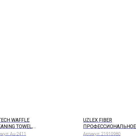
TECH WAFFLE
UZLEX FIBER
EANING TOWEL,
ПРОФЕССИОНАЛЬНОЕ
ЛУБОЕ, 60*40СМ
ПОЛОТНО ДЛЯ
икул:
Au-2411
Артикул:
21910980