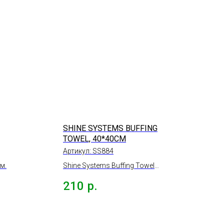
SHINE SYSTEMS BUFFING
TOWEL, 40*40СМ
Артикул:
SS884
м.
Shine Systems Buffing Towel
микрофибра для
210
р.
располировки составов,
40*40см