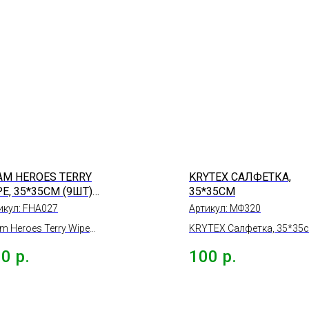
AM HEROES TERRY
KRYTEX САЛФЕТКА,
E, 35*35СМ (9ШТ)
35*35СМ
0ГР/М2
икул:
FHA027
Артикул:
МФ320
m Heroes Terry Wipe
KRYTEX Салфетка, 35*35с
версальная
30
р.
100
р.
сторонняя микрофибра
 оверлока, 35*35см (9шт)
гр/м2