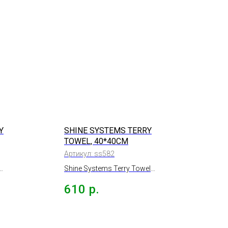
Y
SHINE SYSTEMS TERRY
TOWEL, 40*40СМ
Артикул:
ss582
Shine Systems Terry Towel
бра
универсальная микрофибра
610
р.
6шт., 40*40см.