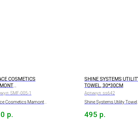
ACE COSMETICS
SHINE SYSTEMS UTILIT
MONT
TOWEL, 30*30СМ
КРОФИБРОВОЕ
икул:
SMF-005-1
Артикул:
ss642
ЛОТЕНЦЕ ДЛЯ СУШКИ,
ce Cosmetics Mamont
Shine Systems Utility Towel
60СМ, 560 Г/М
рофибровое полотенце
универсальная микрофи
30
р.
495
р.
 сушки, 50*60см, 560 г/м
10шт., 30*30см.