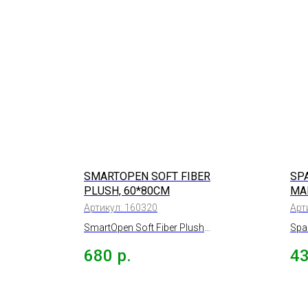
SMARTOPEN SOFT FIBER
SP
PLUSH, 60*80СМ
MA
МИ
Артикул:
160320
Арт
ПО
SmartOpen Soft Fiber Plush
Spa
50*
полотенце супермягкое
Мик
680
р.
4
плюшевое 580г/м, 60*80см.
для