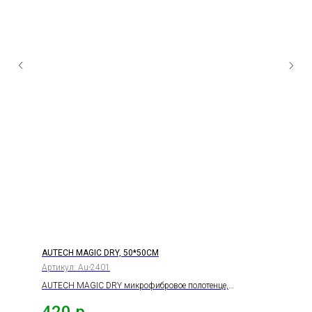
AUTECH MAGIC DRY, 50*50СМ
Артикул:
Au-2401
AUTECH MAGIC DRY микрофибровое полотенце,
ПУРПУРНОЕ, 600 гр/м2 для сушки авто, 50*50см.