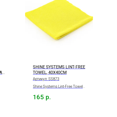
SHINE SYSTEMS LINT-FREE
АЯ
TOWEL, 40Х40СМ
Артикул:
SS873
Shine Systems Lint-Free Towel
бра
безворсовая универсальная
165
р.
вов
микрофибра стрейч, 40х40см.