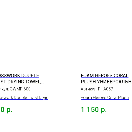
OSSWORK DOUBLE
FOAM HEROES CORAL
IST DRYING TOWEL,
PLUSH УНИВЕРСАЛЬН
Т СЕРЫЙ, 50*60,
МИКРОФИБРА ДЛЯ
икул:
GWMF-600
Артикул:
FHA057
0ГР/М АКЦИЯ
РАСПОЛИРОВКИ
sswork Double Twist Drying
Foam Heroes Coral Plush
СОСТАВОВ 40Х40СМ,
el Cушащее полотенце,
универсальная микрофи
100Г/М2
10
р.
1 150
р.
т серый, 50*60, 600гр/м
для располировки соста
40х40см, 100г/м2