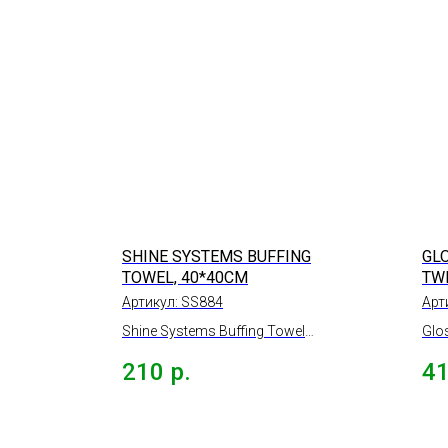
SHINE SYSTEMS BUFFING
GL
TOWEL, 40*40СМ
TW
ЦВЕ
Артикул:
SS884
Арт
60
Shine Systems Buffing Towel
Glo
микрофибра для
tow
210
р.
4
располировки составов,
цве
40*40см