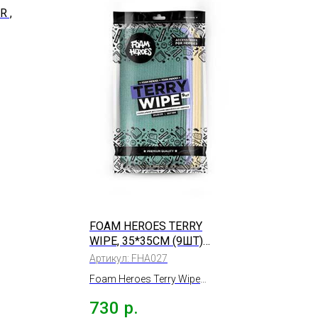
 ,
ЧНО
FOAM HEROES TERRY
WIPE, 35*35СМ (9ШТ)
300ГР/М2
Артикул:
FHA027
Foam Heroes Terry Wipe
Универсальная
730
р.
двусторонняя микрофибра