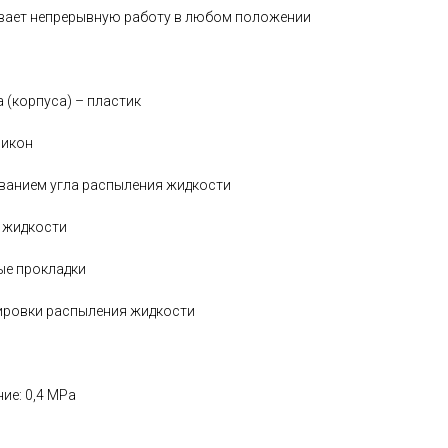
ивает непрерывную работу в любом положении
 (корпуса) – пластик
ликон
ванием угла распыления жидкости
 жидкости
е прокладки
ировки распыления жидкости
ие: 0,4 MPa