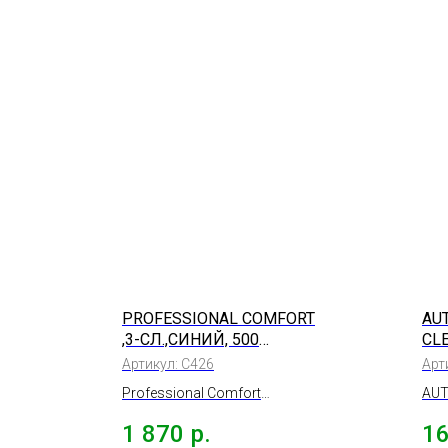
PROFESSIONAL COMFORT
AU
,3-СЛ.,СИНИЙ, 500
CL
ЛИСТОВ
ГО
Артикул:
С426
Арт
Professional Comfort
AUT
протирочный материал,3-
TOW
1 870
р.
1
сл.,33х35см, синий, 500
про