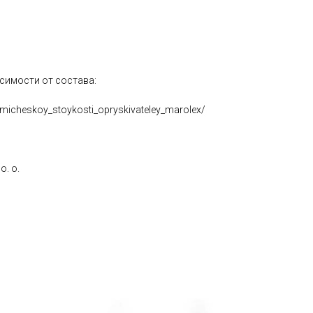
симости от состава:
himicheskoy_stoykosti_opryskivateley_marolex/
. o.