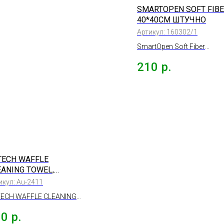
SMARTOPEN SOFT FIBER
40*40СМ ШТУЧНО
Артикул:
160302/1
SmartOpen Soft Fiber
салфетка микрофибра
210
р.
супермягкая 40*40 ШТУ
TECH WAFFLE
EANING TOWEL,
ЛУБОЕ, 60*40СМ
икул:
Au-2411
ECH WAFFLE CLEANING
EL, полотенце для
60
р.
тирки оверлоченное