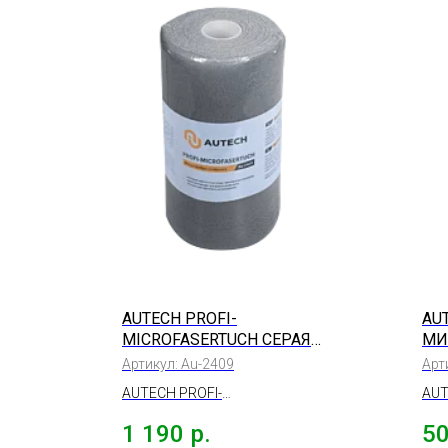
AUTECH PROFI-
AU
MICROFASERTUCH СЕРАЯ
МИ
РУЛОН 50 ШТ., 25*25СМ
НА
Артикул:
Au-2409
Арт
12
AUTECH PROFI-
AUT
MICROFASERTUCH
мик
1 190
р.
5
микрофибра салфетка серая,
сос