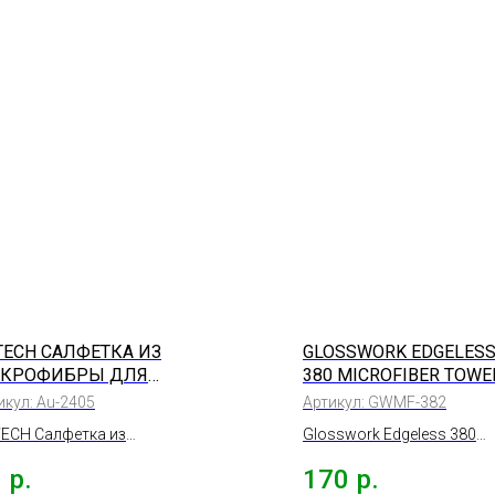
TECH САЛФЕТКА ИЗ
GLOSSWORK EDGELES
КРОФИБРЫ ДЛЯ
380 MICROFIBER TOWE
НЕСЕНИЯ СОСТАВОВ,
МИКРОФИБРОВОЕ
икул:
Au-2405
Артикул:
GWMF-382
*12СМ
ПОЛОТЕНЦЕ, ЦВЕТ
ECH Салфетка из
Glosswork Edgeless 380
СВЕТЛО-СИНИЙ
рофибры для нанесения
Microfiber towel
0
р.
170
р.
тавов, 12*12см.
микрофибровое полотенц