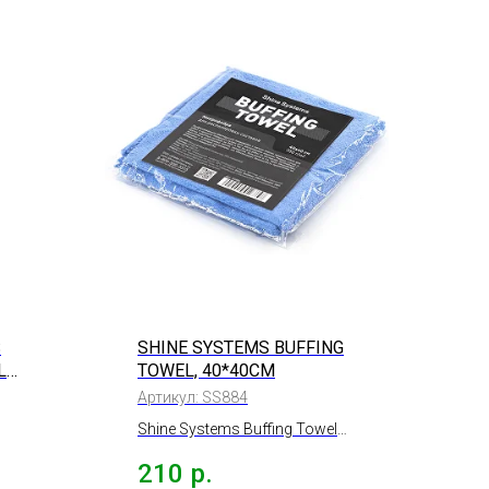
S
SHINE SYSTEMS BUFFING
L
TOWEL, 40*40СМ
Артикул:
SS884
Shine Systems Buffing Towel
микрофибра для
210
р.
е,
располировки составов,