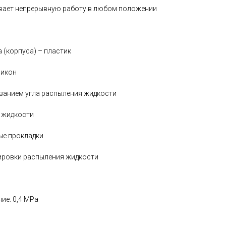
ивает непрерывную работу в любом положении
 (корпуса) – пластик
ликон
ванием угла распыления жидкости
 жидкости
е прокладки
ировки распыления жидкости
ие: 0,4 MPa