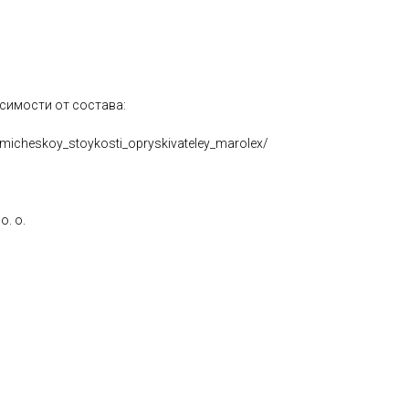
симости от состава:
himicheskoy_stoykosti_opryskivateley_marolex/
. o.