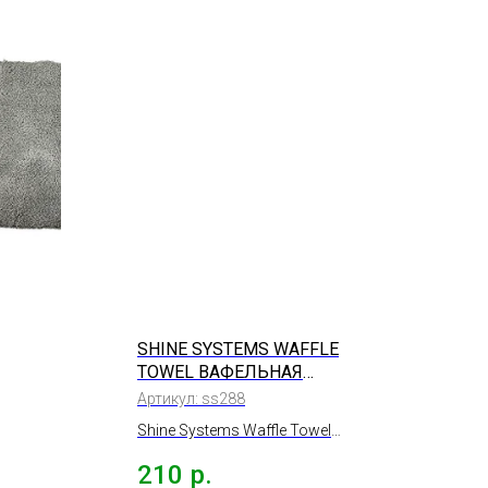
SHINE SYSTEMS WAFFLE
TOWEL ВАФЕЛЬНАЯ
МИКРОФИБРА, 40*40СМ
Артикул:
ss288
Shine Systems Waffle Towel
вафельная микрофибра,
210
р.
,
40*40см