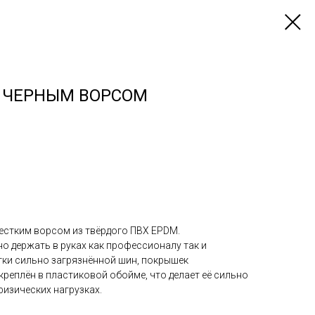
С ЧЕРНЫМ ВОРСОМ
жестким ворсом из твёрдого ПВХ EPDM.
но держать в руках как профессионалу так и
тки сильно загрязнённой шин, покрышек
реплён в пластиковой обойме, что делает её сильно
изических нагрузках.