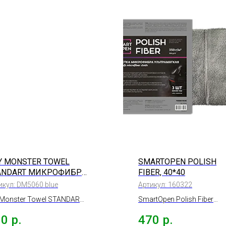
Y MONSTER TOWEL
SMARTOPEN POLISH
ANDART МИКРОФИБРА
FIBER, 40*40
Я СУШКИ
икул:
DM5060 blue
Артикул:
160322
ВЕРХНОСТИ ГОЛУБАЯ,
 Monster Towel STANDART
SmartOpen Polish Fiber
*60СМ
рофибра для сушки
салфетка микрофибра
00
р.
470
р.
ерхности Голубая,
ультрамягкая 350г/м 3шт.