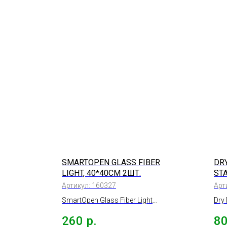
SMARTOPEN GLASS FIBER
DR
LIGHT, 40*40СМ 2ШТ.
ST
ДЛ
Артикул:
160327
Арт
ПО
SmartOpen Glass Fiber Light
Dry
50
Салфетка для стеклянных
Мик
260
р.
8
поверхностей 250г/м,
пов