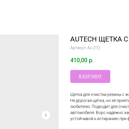
AUTECH ЩЕТКА 
Артикул:
Au-272
410,00
р.
В КОРЗИНУ
Щетка для очистки резины с 
Не дорогая щётка, но её прият
любителю. Подходит для очис
автомобиля. Ворс надёжно зак
устойчивой к истиранию при ф