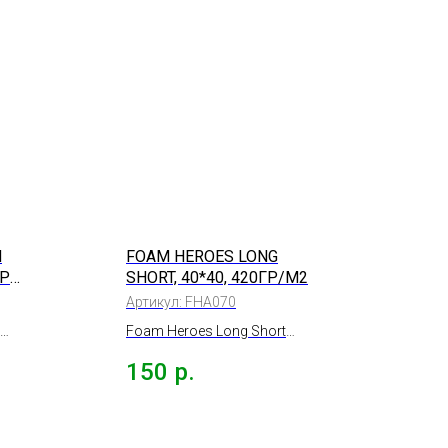
H
FOAM HEROES LONG
ГР/
SHORT, 40*40, 420ГР/М2
Артикул:
FHA070
Foam Heroes Long Short
ля
Универсальная
150
р.
,
разносторонняя
микрофибра 40*40, 420гр/м2