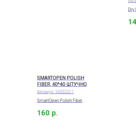
Арт
ПЛ
Dry
PRE
1
40х
SMARTOPEN POLISH
FIBER, 40*40 ШТУЧНО
Артикул:
160322/1
SmartOpen Polish Fiber
салфетка микрофибра
160
р.
ультрамягкая 350г/м 3шт.,
40*40см. ШТУЧНО