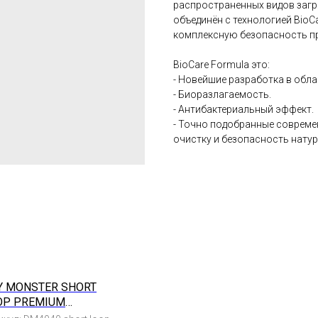
распространенных видов заг
объединён с технологией Bio
комплексную безопасность пр
BioCare Formula это:
- Новейшие разработка в обл
- Биоразлагаемость.
- Антибактериальный эффект.
- Точно подобранные соврем
очистку и безопасность натур
Y MONSTER SHORT
OP PREMIUM
КРОФИБРА 40Х40СМ,