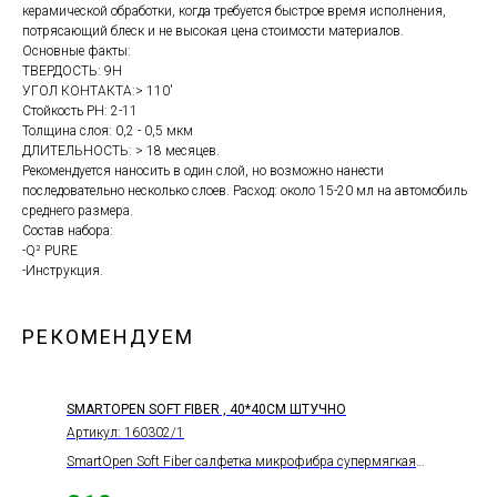
керамической обработки, когда требуется быстрое время исполнения,
потрясающий блеск и не высокая цена стоимости материалов.
Основные факты:
ТВЕРДОСТЬ: 9H
УГОЛ КОНТАКТА:> 110'
Стойкость PH: 2-11
Толщина слоя: 0,2 - 0,5 мкм
ДЛИТЕЛЬНОСТЬ: > 18 месяцев.
Рекомендуется наносить в один слой, но возможно нанести
последовательно несколько слоев. Расход: около 15-20 мл на автомобиль
среднего размера.
Состав набора:
-Q² PURE
-Инструкция.
РЕКОМЕНДУЕМ
SMARTOPEN SOFT FIBER , 40*40СМ ШТУЧНО
Артикул:
160302/1
SmartOpen Soft Fiber салфетка микрофибра супермягкая
40*40 ШТУЧНО