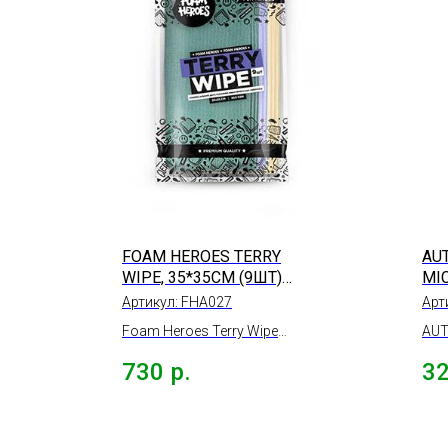
FOAM HEROES TERRY
AU
WIPE, 35*35СМ (9ШТ)
MI
300ГР/М2
ПУ
Артикул:
FHA027
Арт
Foam Heroes Terry Wipe
AUT
Универсальная
MIC
730
р.
3
двусторонняя микрофибра
мик
без оверлока, 35*35см (9шт)
пур
300гр/м2
40*