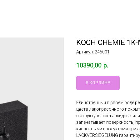
KOCH CHEMIE 1K-
Артикул:
245001
10390,00
р.
В КОРЗИНУ
Единственный в своем роде р
цвета лакокрасочного покрыт
в структуре лака алкидных ил
запечатывает поверхность, 
кислотными продуктами при а
LACKVERSIEGELUNG гарантируе