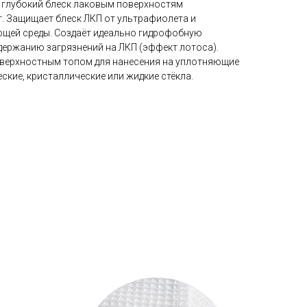
 глубокий блеск лаковым поверхностям
т. Защищает блеск ЛКП от ультрафиолета и
ющей среды. Создаёт идеально гидрофобную
держанию загрязнений на ЛКП (эффект лотоса).
оверхностным топом для нанесения на уплотняющие
еские, кристаллические или жидкие стёкла.