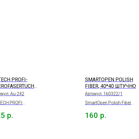
TECH PROFI-
SMARTOPEN POLISH
CROFASERTUCH
FIBER, 40*40 ШТУЧНО
РПУРНАЯ, 40*40СМ
икул:
Au-242
Артикул:
160322/1
ECH PROFI-
SmartOpen Polish Fiber
ROFASERTUCH
салфетка микрофибра
25
р.
160
р.
рофибра салфетка
ультрамягкая 350г/м 3шт.
пурная, 430гр/м2,
40*40см. ШТУЧНО
40см.