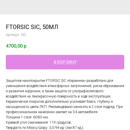
FTORSIC SIC, 50МЛ
Артикул:
SIC
4700,00
р.
В КОРЗИНУ
Защитное нанопокрытие FTORSiC SIC «Керамика» разработано для
уменьшения воздействия атмосферных загрязнений, риска образования
и развития коррозии, а также защиты от ультрафиолетового
воздействия на лакокрасочную поверхность в ходе эксплуатации.
Керамическое покрытие дополнительно усиливает блеск, глубину и
насыщенность цвета ЛКП. Рекомендовано наносить в 2 слоя подряд. При
профессиональном нанесении хватает на 3-4 автомобиля.
Толщина 1 слоя: 60-80 нм;
Краевой угол смачивания: 119 градусов;
Твердость по Моосу/Шору: 3,5/94 ед. (лак 87 ед.);