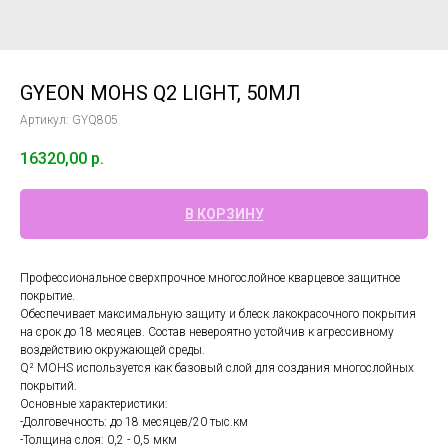
GYEON MOHS Q2 LIGHT, 50МЛ
Артикул:
GYQ805
16320,00
р.
В КОРЗИНУ
Профессиональное сверхпрочное многослойное кварцевое защитное
покрытие.
Обеспечивает максимальную защиту и блеск лакокрасочного покрытия
на срок до 18 месяцев. Состав невероятно устойчив к агрессивному
воздействию окружающей среды.
Q² MOHS используется как базовый слой для создания многослойных
покрытий.
Основные характеристики:
-Долговечность: до 18 месяцев/20 тыс.км
-Толщина слоя: 0,2 - 0,5 мкм