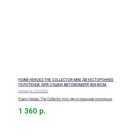
FOAM HEROES THE COLLECTOR MINI ДВУХСТОРОННЕЕ
ПОЛОТЕНЦЕ ДЛЯ СУШКИ АВТОМОБИЛЯ 40Х40СМ,
1100Г/М2
Артикул:
FHA055
Foam Heroes The Collector mini двухстороннее полотенце
для сушки автомобиля 40х40см, 1100г/м2
1 360
р.