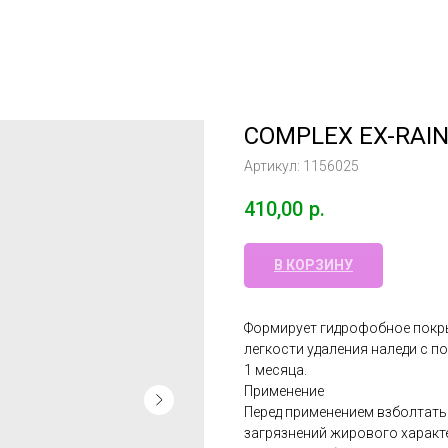
COMPLEX EX-RAIN
Артикул:
1156025
410,00
р.
В КОРЗИНУ
Формирует гидрофобное покры
легкости удаления наледи с п
1 месяца.
Применение
Перед применением взболтать.
загрязнений жирового харак