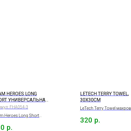
AM HEROES LONG
LETECH TERRY TOWEL,
ORT УНИВЕРСАЛЬНАЯ
30Х30СМ
ЗНОСТОРОННЯЯ
икул:
FHA054-3
LeTech Terry Towel махро
КРОФИБРА 40*40
полотенце, 30х30см.
m Heroes Long Short
ШТ) 350Г/М2 (ВЫВЕЛИ)
320
р.
версальная
90
р.
носторонняя