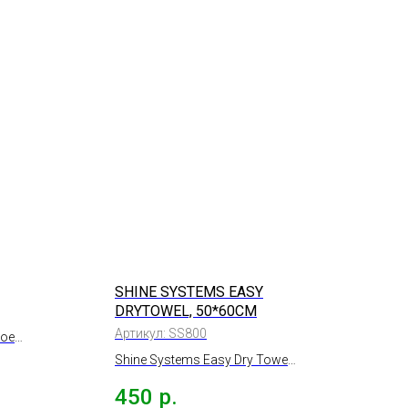
SHINE SYSTEMS EASY
DRYTOWEL, 50*60СМ
Артикул:
SS800
вое
Shine Systems Easy Dry Towel
супервпитывающая
450
р.
микрофибра для сушки