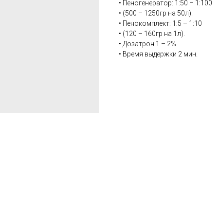
• Пеногенератор: 1:50 – 1:100
• (500 – 1250гр на 50л).
• Пенокомплект: 1:5 – 1:10
• (120 – 160гр на 1л).
• Дозатрон 1 – 2%.
• Время выдержки 2 мин.