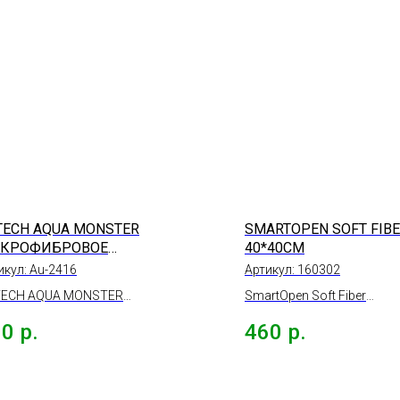
TECH AQUA MONSTER
SMARTOPEN SOFT FIBE
КРОФИБРОВОЕ
40*40СМ
ЛОТЕНЦЕ 50*80 СМ,
икул:
Au-2416
Артикул:
160302
РНОЕ, 600ГР/М2 ДЛЯ
ECH AQUA MONSTER
SmartOpen Soft Fiber
ШКИ
рофибровое полотенце
салфетка микрофибра
90
р.
460
р.
80 см, черное, 600гр/м2
супермягкая 2шт., 40*40с
 сушки