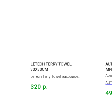
LETECH TERRY TOWEL,
AU
30Х30СМ
МИ
ПО
Арт
LeTech Terry Towel махровое
ЧЕ
полотенце, 30х30см.
AUT
СУ
320
р.
Мик
4
50*
для