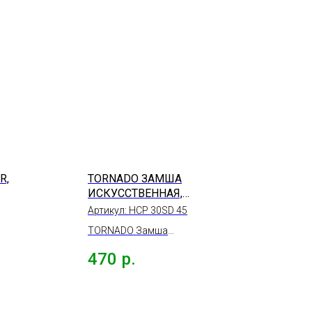
R,
TORNADO ЗАМША
ИСКУССТВЕННАЯ,
55*45СМ
Артикул:
HCP 30SD 45
TORNADO Замша
искусственная желтая,
470
р.
м.
55*45см.