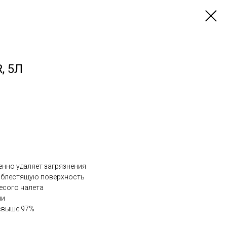
, 5Л
енно удаляет загрязнения
, блестящую поверхность
лесого налета
ии
свыше 97%