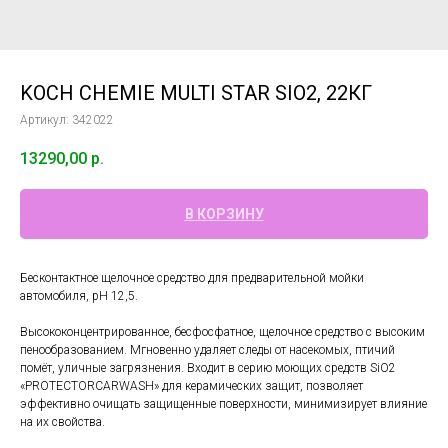
KOCH CHEMIE MULTI STAR SIO2, 22КГ
Артикул:
342022
13290,00
р.
В КОРЗИНУ
Бесконтактное щелочное средство для предварительной мойки
автомобиля, pH 12,5.
Высококонцентрированное, бесфосфатное, щелочное средство с высоким
пенообразованием. Мгновенно удаляет следы от насекомых, птичий
помёт, уличные загрязнения. Входит в серию моющих средств SiO2
«PROTECTORCARWASH» для керамических защит, позволяет
эффективно очищать защищенные поверхности, минимизирует влияние
на их свойства.