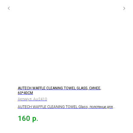
AUTECH WAFFLE CLEANING TOWEL GLASS, СИНЕЕ,
60*40СМ
Артикул:
Au-2410
AUTECH WAFFLE CLEANING TOWEL Glass, полотенце для
протирки оверлоченное синее, 310гр., 60*40см
160
р.