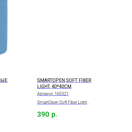
НЫЕ
SMARTOPEN SOFT FIBER
LIGHT, 40*40СМ
И,
Артикул:
160321
ОН
SmartOpen Soft Fiber Light
салфетка микрофибра
390
р.
,
супермягкая 340гр. 2шт.,
40*40см.