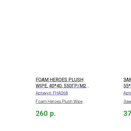
FOAM HEROES PLUSH
ЗА
WIPE, 40*40, 550ГР/М2
55
(ВЫВЕЛИ)
Артикул:
FHA068
Арт
Foam Heroes Plush Wipe
Зам
Плюшевая микрофибра для
жел
260
р.
3
располировки составов
40*40, 550гр/м2