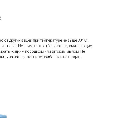
2
3
но от других вещей при температуре не выше 30° С.
ая стирка. Не применять отбеливатели, смягчающие
ирать жидким порошком или детским мылом. Не
шить на нагревательных приборах и не гладить