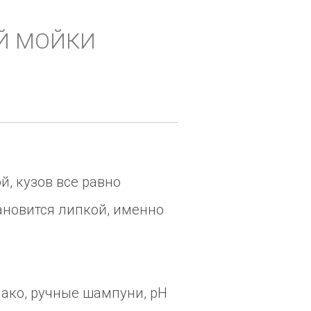
Й МОЙКИ
й, кузов все равно
ановится липкой, именно
нако, ручные шампуни, pH