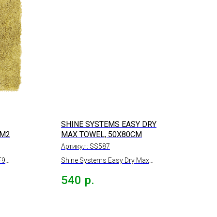
SHINE SYSTEMS EASY DRY
/М2
MAX TOWEL, 50Х80СМ
Артикул:
SS587
F9
Shine Systems Easy Dry Max
 гр/
Towel супервпитывающая
540
р.
микрофибра для сушки
кузова, 50х80см.