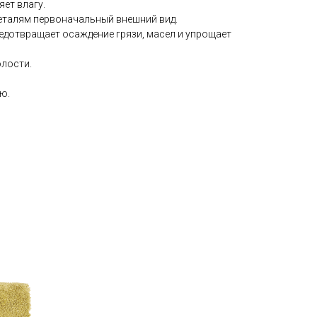
ет влагу.
еталям первоначальный внешний вид.
едотвращает осаждение грязи, масел и упрощает
олости.
ю.