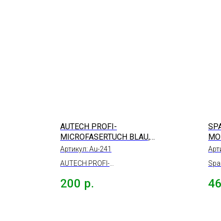
AUTECH PROFI-
SP
MICROFASERTUCH BLAU,
MO
40*40СМ
МИ
Артикул:
Au-241
Арт
ПО
AUTECH PROFI-
Spa
КУЗ
MICROFASERTUCH BLAU
Mon
200
р.
4
микрофибра салфетка
пол
голубая, 400гр, 40*40см.
60*