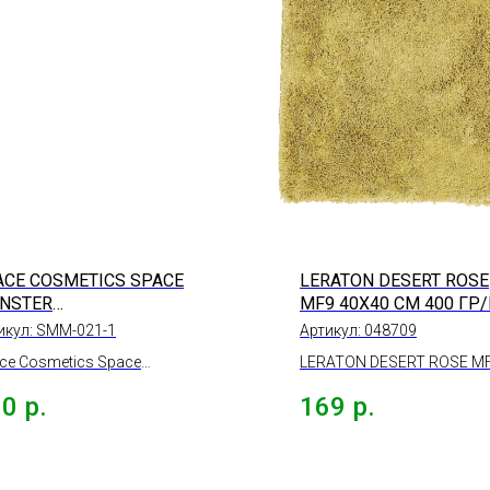
ACE COSMETICS SPACE
LERATON DESERT ROSE
NSTER
MF9 40X40 СМ 400 ГР
КРОФИБРОВОЕ
икул:
SMM-021-1
Артикул:
048709
ЛОТЕНЦЕ ДЛЯ СУШКИ
ce Cosmetics Space
LERATON DESERT ROSE M
ОВА, 60*80СМ, 550Г/М
ster Микрофибровое
Микрофибра 40x40 см 400
60
р.
169
р.
отенце для сушки кузова,
м2
80см, 550г/м