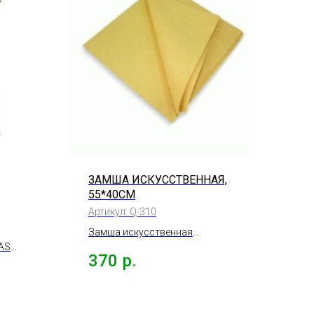
ЗАМША ИСКУССТВЕННАЯ,
55*40СМ
Артикул:
Q-310
,
Замша искусственная
LASS
желтая, 55*40см.
370
р.
ка),