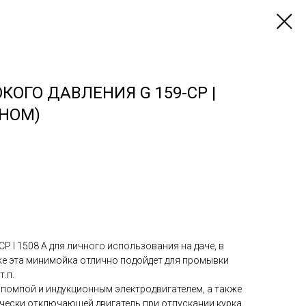
КОГО ДАВЛЕНИЯ G 159-CP |
АНОМ)
 I 1508 A для личного использования на даче, в
же эта минимойка отлично подойдет для промывки
.п.
помпой и индукционным электродвигателем, а также
ически отключающей двигатель при отпускании курка