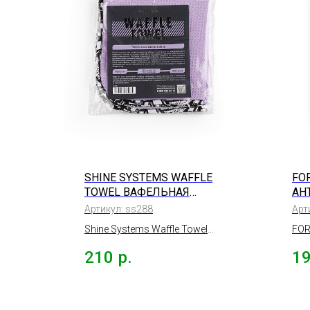
SHINE SYSTEMS WAFFLE
FO
TOWEL ВАФЕЛЬНАЯ
АН
МИКРОФИБРА, 40*40СМ
PR
Артикул:
ss288
Арт
Shine Systems Waffle Towel
FOR
вафельная микрофибра,
ант
210
р.
1
40*40см
80с